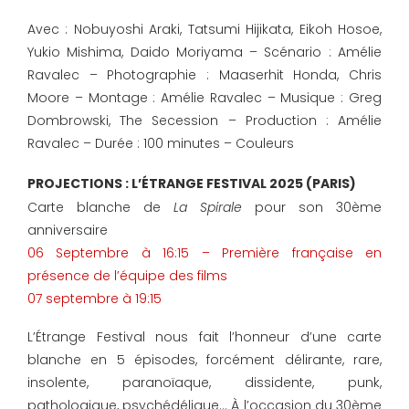
Avec : Nobuyoshi Araki, Tatsumi Hijikata, Eikoh Hosoe,
Yukio Mishima, Daido Moriyama – Scénario : Amélie
Ravalec – Photographie : Maaserhit Honda, Chris
Moore – Montage : Amélie Ravalec – Musique : Greg
Dombrowski, The Secession – Production : Amélie
Ravalec – Durée : 100 minutes – Couleurs
PROJECTIONS : L’ÉTRANGE FESTIVAL 2025 (PARIS)
Carte blanche de
La Spirale
pour son 30ème
anniversaire
06 Septembre à 16:15 – Première française en
présence de l’équipe des films
07 septembre à 19:15
L’Étrange Festival nous fait l’honneur d’une carte
blanche en 5 épisodes, forcément délirante, rare,
insolente, paranoïaque, dissidente, punk,
pathologique, psychédélique… À l’occasion du 30ème