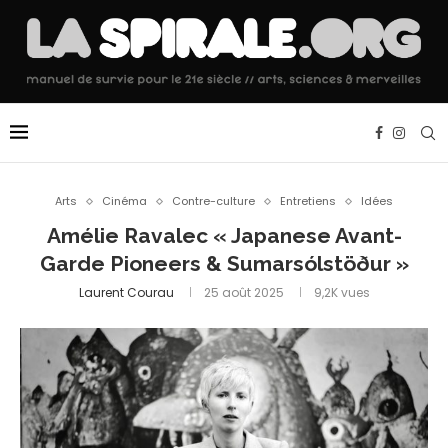
Arts
Cinéma
Contre-culture
Entretiens
Idées
Amélie Ravalec « Japanese Avant-
Garde Pioneers & Sumarsólstöður »
Laurent Courau
25 août 2025
9,2K
vues