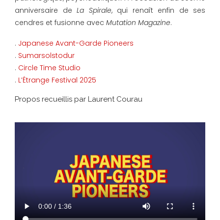
anniversaire de
La Spirale
, qui renaît enfin de ses
cendres et fusionne avec
Mutation Magazine
.
.
Japanese Avant-Garde Pioneers
.
Sumarsolstodur
.
Circle Time Studio
.
L’Étrange Festival 2025
Propos recueillis par Laurent Courau