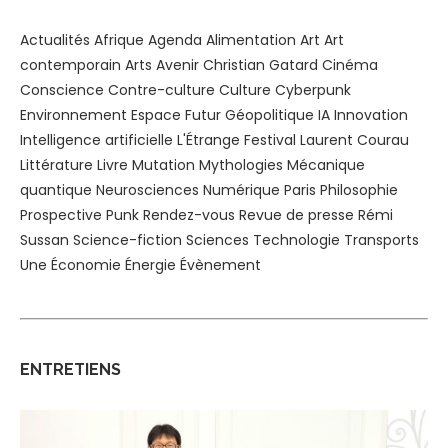
Actualités
Afrique
Agenda
Alimentation
Art
Art
contemporain
Arts
Avenir
Christian Gatard
Cinéma
Conscience
Contre-culture
Culture
Cyberpunk
Environnement
Espace
Futur
Géopolitique
IA
Innovation
Intelligence artificielle
L'Étrange Festival
Laurent Courau
Littérature
Livre
Mutation
Mythologies
Mécanique
quantique
Neurosciences
Numérique
Paris
Philosophie
Prospective
Punk
Rendez-vous
Revue de presse
Rémi
Sussan
Science-fiction
Sciences
Technologie
Transports
Une
Économie
Énergie
Évènement
ENTRETIENS