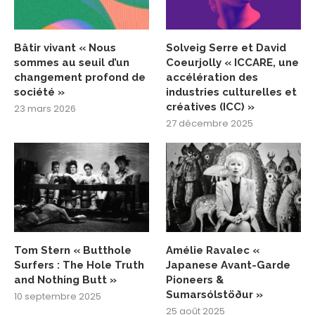
Bâtir vivant « Nous
Solveig Serre et David
sommes au seuil d’un
Coeurjolly « ICCARE, une
changement profond de
accélération des
société »
industries culturelles et
créatives (ICC) »
23 mars 2026
27 décembre 2025
Tom Stern « Butthole
Amélie Ravalec «
Surfers : The Hole Truth
Japanese Avant-Garde
and Nothing Butt »
Pioneers &
Sumarsólstöður »
10 septembre 2025
25 août 2025