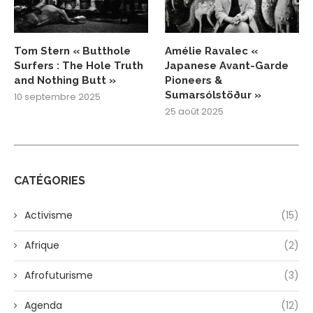
Tom Stern « Butthole
Amélie Ravalec «
Surfers : The Hole Truth
Japanese Avant-Garde
and Nothing Butt »
Pioneers &
Sumarsólstöður »
10 septembre 2025
25 août 2025
CATÉGORIES
Activisme
(15)
Afrique
(2)
Afrofuturisme
(3)
Agenda
(12)