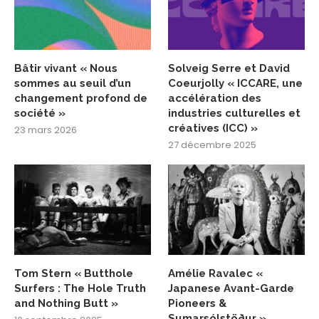
Bâtir vivant « Nous
Solveig Serre et David
sommes au seuil d’un
Coeurjolly « ICCARE, une
changement profond de
accélération des
société »
industries culturelles et
créatives (ICC) »
23 mars 2026
27 décembre 2025
Tom Stern « Butthole
Amélie Ravalec «
Surfers : The Hole Truth
Japanese Avant-Garde
and Nothing Butt »
Pioneers &
Sumarsólstöður »