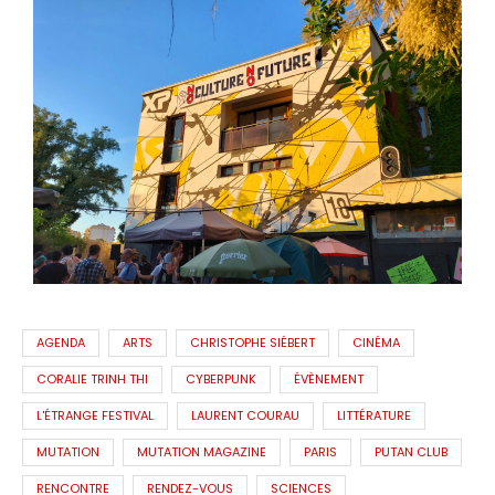
AGENDA
ARTS
CHRISTOPHE SIÉBERT
CINÉMA
CORALIE TRINH THI
CYBERPUNK
ÉVÈNEMENT
L'ÉTRANGE FESTIVAL
LAURENT COURAU
LITTÉRATURE
MUTATION
MUTATION MAGAZINE
PARIS
PUTAN CLUB
RENCONTRE
RENDEZ-VOUS
SCIENCES