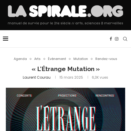
Agenda
Arts
Évènement
Mutation
Rendez-vous
« L’Étrange Mutation »
Laurent Courau
15 mars 2025
6,3K
vues