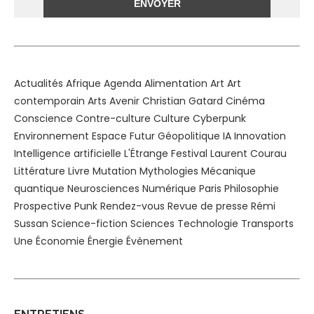
Alternative:
Actualités
Afrique
Agenda
Alimentation
Art
Art
contemporain
Arts
Avenir
Christian Gatard
Cinéma
Conscience
Contre-culture
Culture
Cyberpunk
Environnement
Espace
Futur
Géopolitique
IA
Innovation
Intelligence artificielle
L'Étrange Festival
Laurent Courau
Littérature
Livre
Mutation
Mythologies
Mécanique
quantique
Neurosciences
Numérique
Paris
Philosophie
Prospective
Punk
Rendez-vous
Revue de presse
Rémi
Sussan
Science-fiction
Sciences
Technologie
Transports
Une
Économie
Énergie
Évènement