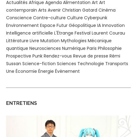
Actualités
Afrique
Agenda
Alimentation
Art
Art
contemporain
Arts
Avenir
Christian Gatard
Cinéma
Conscience
Contre-culture
Culture
Cyberpunk
Environnement
Espace
Futur
Géopolitique
IA
Innovation
Intelligence artificielle
L'Étrange Festival
Laurent Courau
Littérature
Livre
Mutation
Mythologies
Mécanique
quantique
Neurosciences
Numérique
Paris
Philosophie
Prospective
Punk
Rendez-vous
Revue de presse
Rémi
Sussan
Science-fiction
Sciences
Technologie
Transports
Une
Économie
Énergie
Évènement
ENTRETIENS