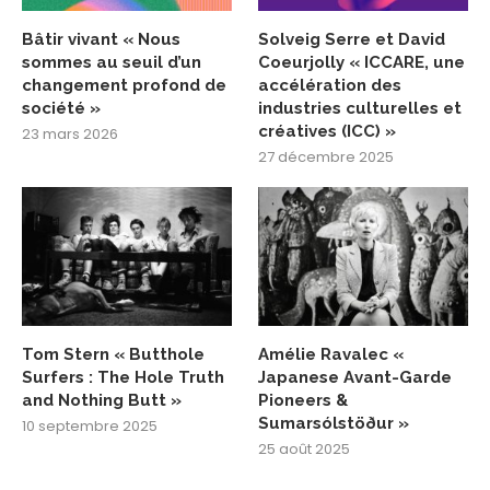
Bâtir vivant « Nous
Solveig Serre et David
sommes au seuil d’un
Coeurjolly « ICCARE, une
changement profond de
accélération des
société »
industries culturelles et
créatives (ICC) »
23 mars 2026
27 décembre 2025
Tom Stern « Butthole
Amélie Ravalec «
Surfers : The Hole Truth
Japanese Avant-Garde
and Nothing Butt »
Pioneers &
Sumarsólstöður »
10 septembre 2025
25 août 2025