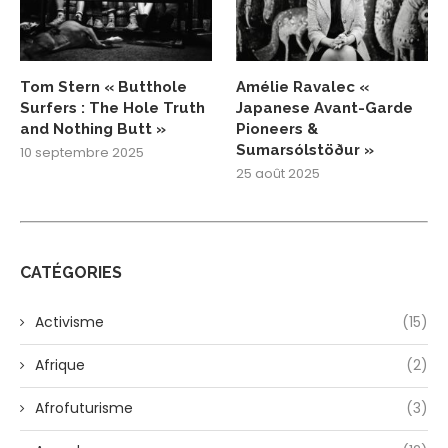
Tom Stern « Butthole
Amélie Ravalec «
Surfers : The Hole Truth
Japanese Avant-Garde
and Nothing Butt »
Pioneers &
Sumarsólstöður »
10 septembre 2025
25 août 2025
CATÉGORIES
Activisme
(15)
Afrique
(2)
Afrofuturisme
(3)