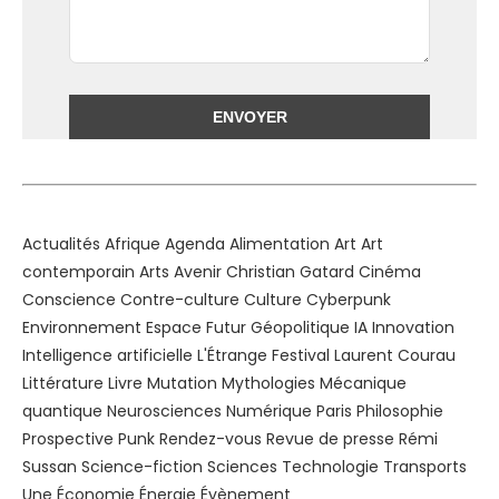
Alternative:
Actualités
Afrique
Agenda
Alimentation
Art
Art
contemporain
Arts
Avenir
Christian Gatard
Cinéma
Conscience
Contre-culture
Culture
Cyberpunk
Environnement
Espace
Futur
Géopolitique
IA
Innovation
Intelligence artificielle
L'Étrange Festival
Laurent Courau
Littérature
Livre
Mutation
Mythologies
Mécanique
quantique
Neurosciences
Numérique
Paris
Philosophie
Prospective
Punk
Rendez-vous
Revue de presse
Rémi
Sussan
Science-fiction
Sciences
Technologie
Transports
Une
Économie
Énergie
Évènement