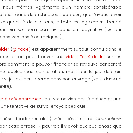
e nous-mêmes. Agrémenté d’un nombre considérable
placer dans des rubriques séparées, que j’avoue avoir
se quantité de citations, le texte est également bourré
viguer en son sein comme dans un labyrinthe (ce qui,
e des versions électroniques).
elder
(
@jnode
) est apparemment surtout connu dans le
exes et on peut trouver une
vidéo TedX de lui
sur les
plore comment le pouvoir financier se retrouve concentré
e quelconque conspiration, mais par le jeu des lois
ce sujet est peu abordé dans son ouvrage (sauf dans un
xité).
ésenté précédemment
, ce livre ne vise pas à présenter une
it, une tentative de survol encyclopédique.
thèse fondamentale (livrée dès le titre
Information-
par cette phrase : « pourrait-il y avoir quelque chose que