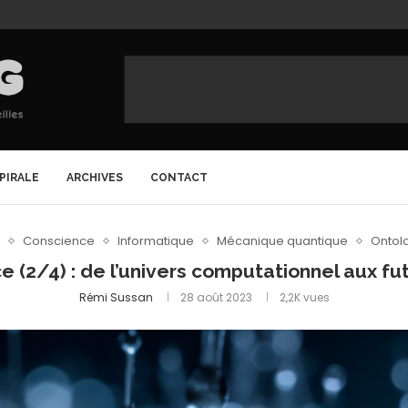
SPIRALE
ARCHIVES
CONTACT
Conscience
Informatique
Mécanique quantique
Ontol
e (2/4) : de l’univers computationnel aux f
Rémi Sussan
28 août 2023
2,2K
vues