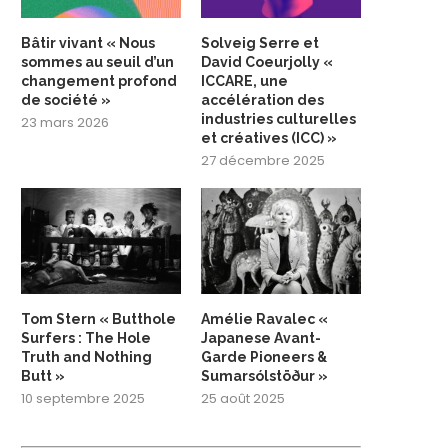
Bâtir vivant « Nous
Solveig Serre et
sommes au seuil d’un
David Coeurjolly «
changement profond
ICCARE, une
de société »
accélération des
industries culturelles
23 mars 2026
et créatives (ICC) »
27 décembre 2025
Tom Stern « Butthole
Amélie Ravalec «
Surfers : The Hole
Japanese Avant-
Truth and Nothing
Garde Pioneers &
Butt »
Sumarsólstöður »
10 septembre 2025
25 août 2025