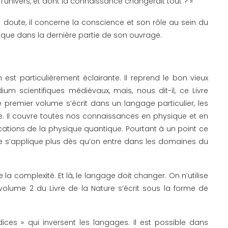
nivers, et dont la connaissance changerait tout ? »
un doute, il concerne la conscience et son rôle au sein du
it que dans la dernière partie de son ouvrage.
est particulièrement éclairante. Il reprend le bon vieux
m scientifiques médiévaux, mais, nous dit-il, ce Livre
 premier volume s’écrit dans un langage particulier, les
e. Il couvre toutes nos connaissances en physique et en
ications de la physique quantique. Pourtant à un point ce
e s’applique plus dès qu’on entre dans les domaines du
e la complexité. Et là, le langage doit changer. On n’utilise
volume 2 du Livre de la Nature s’écrit sous la forme de
dices » qui inversent les langages. Il est possible dans