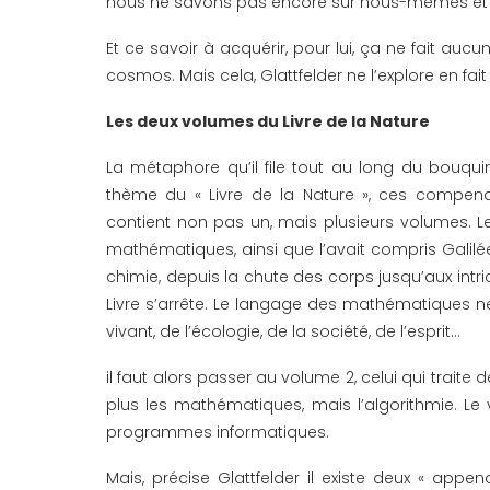
nous ne savons pas encore sur nous-mêmes et l’u
Et ce savoir à acquérir, pour lui, ça ne fait auc
cosmos. Mais cela, Glattfelder ne l’explore en fa
Les deux volumes du Livre de la Nature
La métaphore qu’il file tout au long du bouquin 
thème du « Livre de la Nature », ces compendiu
contient non pas un, mais plusieurs volumes. Le
mathématiques, ainsi que l’avait compris Galilé
chimie, depuis la chute des corps jusqu’aux intr
Livre s’arrête. Le langage des mathématiques n
vivant, de l’écologie, de la société, de l’esprit…
il faut alors passer au volume 2, celui qui traite d
plus les mathématiques, mais l’algorithmie. Le 
programmes informatiques.
Mais, précise Glattfelder il existe deux « appen