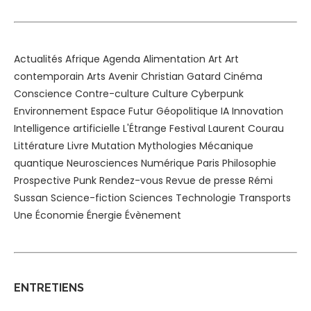
Actualités
Afrique
Agenda
Alimentation
Art
Art
contemporain
Arts
Avenir
Christian Gatard
Cinéma
Conscience
Contre-culture
Culture
Cyberpunk
Environnement
Espace
Futur
Géopolitique
IA
Innovation
Intelligence artificielle
L'Étrange Festival
Laurent Courau
Littérature
Livre
Mutation
Mythologies
Mécanique
quantique
Neurosciences
Numérique
Paris
Philosophie
Prospective
Punk
Rendez-vous
Revue de presse
Rémi
Sussan
Science-fiction
Sciences
Technologie
Transports
Une
Économie
Énergie
Évènement
ENTRETIENS