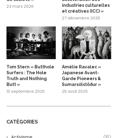
industries culturelles
23 mars 2026
et créatives (ICC) »
27 décembre 2025
Tom Stern « Butthole
Amélie Ravalec «
Surfers : The Hole
Japanese Avant-
Truth and Nothing
Garde Pioneers &
Butt »
Sumarsólstöður »
10 septembre 2025
25 août 2025
CATÉGORIES
Activisme
(15)