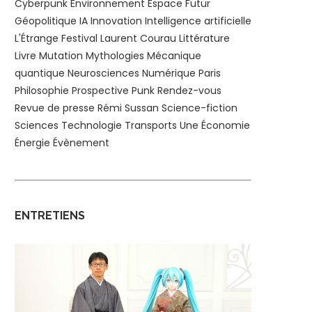
Cyberpunk
Environnement
Espace
Futur
Géopolitique
IA
Innovation
Intelligence artificielle
L'Étrange Festival
Laurent Courau
Littérature
Livre
Mutation
Mythologies
Mécanique
quantique
Neurosciences
Numérique
Paris
Philosophie
Prospective
Punk
Rendez-vous
Revue de presse
Rémi Sussan
Science-fiction
Sciences
Technologie
Transports
Une
Économie
Énergie
Évènement
ENTRETIENS