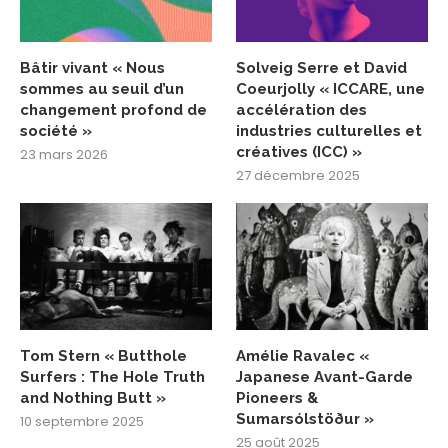
Bâtir vivant « Nous
Solveig Serre et David
sommes au seuil d’un
Coeurjolly « ICCARE, une
changement profond de
accélération des
société »
industries culturelles et
créatives (ICC) »
23 mars 2026
27 décembre 2025
Tom Stern « Butthole
Amélie Ravalec «
Surfers : The Hole Truth
Japanese Avant-Garde
and Nothing Butt »
Pioneers &
Sumarsólstöður »
10 septembre 2025
25 août 2025