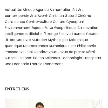
Actualités
Afrique
Agenda
Alimentation
Art
Art
contemporain
Arts
Avenir
Christian Gatard
Cinéma
Conscience
Contre-culture
Culture
Cyberpunk
Environnement
Espace
Futur
Géopolitique
IA
Innovation
Intelligence artificielle
L'Étrange Festival
Laurent Courau
Littérature
Livre
Mutation
Mythologies
Mécanique
quantique
Neurosciences
Numérique
Paris
Philosophie
Prospective
Punk
Rendez-vous
Revue de presse
Rémi
Sussan
Science-fiction
Sciences
Technologie
Transports
Une
Économie
Énergie
Évènement
ENTRETIENS