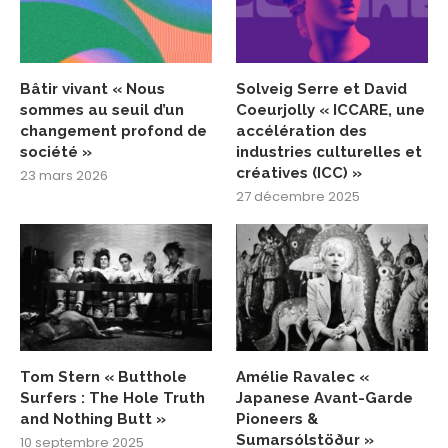
Bâtir vivant « Nous
Solveig Serre et David
sommes au seuil d’un
Coeurjolly « ICCARE, une
changement profond de
accélération des
société »
industries culturelles et
créatives (ICC) »
23 mars 2026
27 décembre 2025
Tom Stern « Butthole
Amélie Ravalec «
Surfers : The Hole Truth
Japanese Avant-Garde
and Nothing Butt »
Pioneers &
Sumarsólstöður »
10 septembre 2025