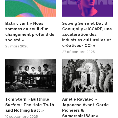
Bâtir vivant « Nous
Solveig Serre et David
sommes au seuil d’un
Coeurjolly « ICCARE, une
changement profond de
accélération des
société »
industries culturelles et
créatives (ICC) »
23 mars 2026
27 décembre 2025
Tom Stern « Butthole
Amélie Ravalec «
Surfers : The Hole Truth
Japanese Avant-Garde
and Nothing Butt »
Pioneers &
Sumarsólstöður »
10 septembre 2025