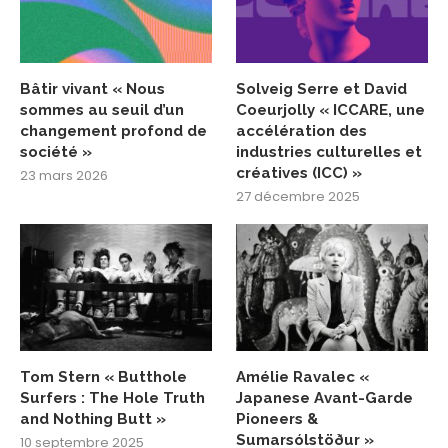
Bâtir vivant « Nous
Solveig Serre et David
sommes au seuil d’un
Coeurjolly « ICCARE, une
changement profond de
accélération des
société »
industries culturelles et
créatives (ICC) »
23 mars 2026
27 décembre 2025
Tom Stern « Butthole
Amélie Ravalec «
Surfers : The Hole Truth
Japanese Avant-Garde
and Nothing Butt »
Pioneers &
Sumarsólstöður »
10 septembre 2025