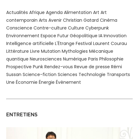
Actualités
Afrique
Agenda
Alimentation
Art
Art
contemporain
Arts
Avenir
Christian Gatard
Cinéma
Conscience
Contre-culture
Culture
Cyberpunk
Environnement
Espace
Futur
Géopolitique
IA
Innovation
Intelligence artificielle
L'Étrange Festival
Laurent Courau
Littérature
Livre
Mutation
Mythologies
Mécanique
quantique
Neurosciences
Numérique
Paris
Philosophie
Prospective
Punk
Rendez-vous
Revue de presse
Rémi
Sussan
Science-fiction
Sciences
Technologie
Transports
Une
Économie
Énergie
Évènement
ENTRETIENS