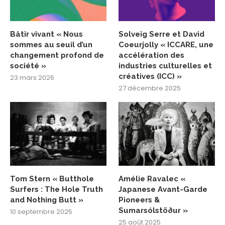
Bâtir vivant « Nous
Solveig Serre et David
sommes au seuil d’un
Coeurjolly « ICCARE, une
changement profond de
accélération des
société »
industries culturelles et
créatives (ICC) »
23 mars 2026
27 décembre 2025
Tom Stern « Butthole
Amélie Ravalec «
Surfers : The Hole Truth
Japanese Avant-Garde
and Nothing Butt »
Pioneers &
Sumarsólstöður »
10 septembre 2025
25 août 2025