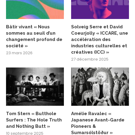
Bâtir vivant « Nous
Solveig Serre et David
sommes au seuil d’un
Coeurjolly « ICCARE, une
changement profond de
accélération des
société »
industries culturelles et
créatives (ICC) »
23 mars 2026
27 décembre 2025
Tom Stern « Butthole
Amélie Ravalec «
Surfers : The Hole Truth
Japanese Avant-Garde
and Nothing Butt »
Pioneers &
Sumarsólstöður »
10 septembre 2025