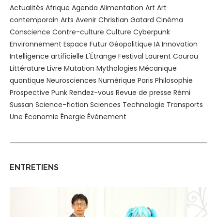
Actualités
Afrique
Agenda
Alimentation
Art
Art
contemporain
Arts
Avenir
Christian Gatard
Cinéma
Conscience
Contre-culture
Culture
Cyberpunk
Environnement
Espace
Futur
Géopolitique
IA
Innovation
Intelligence artificielle
L'Étrange Festival
Laurent Courau
Littérature
Livre
Mutation
Mythologies
Mécanique
quantique
Neurosciences
Numérique
Paris
Philosophie
Prospective
Punk
Rendez-vous
Revue de presse
Rémi
Sussan
Science-fiction
Sciences
Technologie
Transports
Une
Économie
Énergie
Évènement
ENTRETIENS