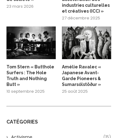
industries culturelles
23 mars 2026
et créatives (ICC) »
27 décembre 2025
Tom Stern « Butthole
Amélie Ravalec «
Surfers : The Hole
Japanese Avant-
Truth and Nothing
Garde Pioneers &
Butt »
Sumarsólstöður »
10 septembre 2025
25 août 2025
CATÉGORIES
Activisme
(15)