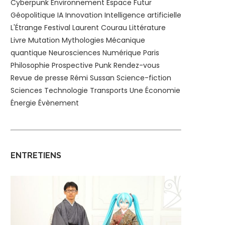
Cyberpunk
Environnement
Espace
Futur
Géopolitique
IA
Innovation
Intelligence artificielle
L'Étrange Festival
Laurent Courau
Littérature
Livre
Mutation
Mythologies
Mécanique
quantique
Neurosciences
Numérique
Paris
Philosophie
Prospective
Punk
Rendez-vous
Revue de presse
Rémi Sussan
Science-fiction
Sciences
Technologie
Transports
Une
Économie
Énergie
Évènement
ENTRETIENS