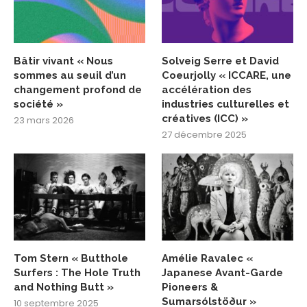
Bâtir vivant « Nous
Solveig Serre et David
sommes au seuil d’un
Coeurjolly « ICCARE, une
changement profond de
accélération des
société »
industries culturelles et
créatives (ICC) »
23 mars 2026
27 décembre 2025
Tom Stern « Butthole
Amélie Ravalec «
Surfers : The Hole Truth
Japanese Avant-Garde
and Nothing Butt »
Pioneers &
Sumarsólstöður »
10 septembre 2025