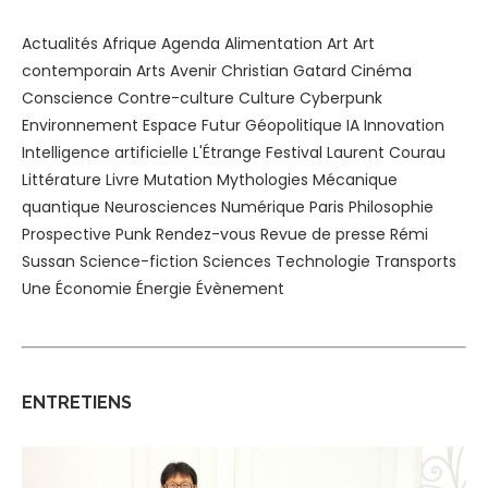
Actualités
Afrique
Agenda
Alimentation
Art
Art
contemporain
Arts
Avenir
Christian Gatard
Cinéma
Conscience
Contre-culture
Culture
Cyberpunk
Environnement
Espace
Futur
Géopolitique
IA
Innovation
Intelligence artificielle
L'Étrange Festival
Laurent Courau
Littérature
Livre
Mutation
Mythologies
Mécanique
quantique
Neurosciences
Numérique
Paris
Philosophie
Prospective
Punk
Rendez-vous
Revue de presse
Rémi
Sussan
Science-fiction
Sciences
Technologie
Transports
Une
Économie
Énergie
Évènement
ENTRETIENS