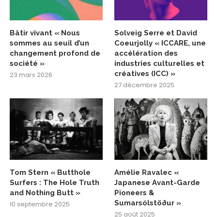
Bâtir vivant « Nous
Solveig Serre et David
sommes au seuil d’un
Coeurjolly « ICCARE, une
changement profond de
accélération des
société »
industries culturelles et
créatives (ICC) »
23 mars 2026
27 décembre 2025
Tom Stern « Butthole
Amélie Ravalec «
Surfers : The Hole Truth
Japanese Avant-Garde
and Nothing Butt »
Pioneers &
Sumarsólstöður »
10 septembre 2025
25 août 2025