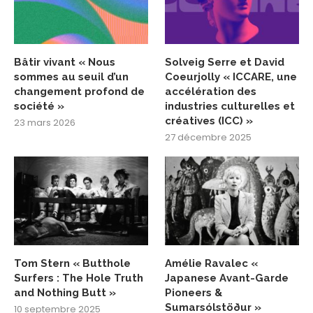
Bâtir vivant « Nous
Solveig Serre et David
sommes au seuil d’un
Coeurjolly « ICCARE, une
changement profond de
accélération des
société »
industries culturelles et
créatives (ICC) »
23 mars 2026
27 décembre 2025
Tom Stern « Butthole
Amélie Ravalec «
Surfers : The Hole Truth
Japanese Avant-Garde
and Nothing Butt »
Pioneers &
Sumarsólstöður »
10 septembre 2025