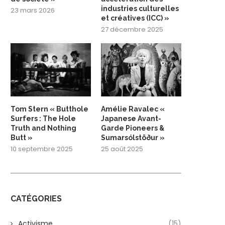
industries culturelles
23 mars 2026
et créatives (ICC) »
27 décembre 2025
Tom Stern « Butthole
Amélie Ravalec «
Surfers : The Hole
Japanese Avant-
Truth and Nothing
Garde Pioneers &
Butt »
Sumarsólstöður »
10 septembre 2025
25 août 2025
CATÉGORIES
Activisme
(15)