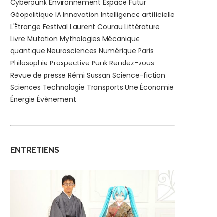
Cyberpunk
Environnement
Espace
Futur
Géopolitique
IA
Innovation
Intelligence artificielle
L'Étrange Festival
Laurent Courau
Littérature
Livre
Mutation
Mythologies
Mécanique
quantique
Neurosciences
Numérique
Paris
Philosophie
Prospective
Punk
Rendez-vous
Revue de presse
Rémi Sussan
Science-fiction
Sciences
Technologie
Transports
Une
Économie
Énergie
Évènement
ENTRETIENS