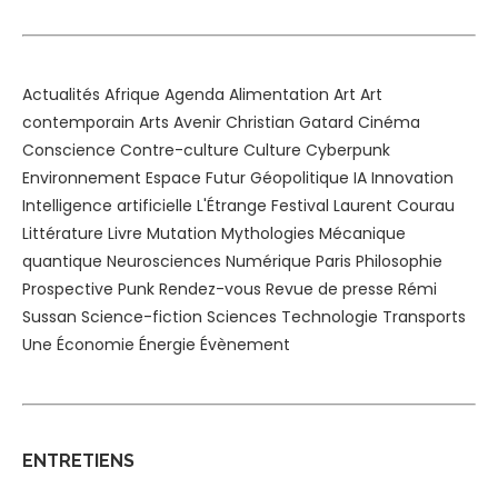
Actualités
Afrique
Agenda
Alimentation
Art
Art
contemporain
Arts
Avenir
Christian Gatard
Cinéma
Conscience
Contre-culture
Culture
Cyberpunk
Environnement
Espace
Futur
Géopolitique
IA
Innovation
Intelligence artificielle
L'Étrange Festival
Laurent Courau
Littérature
Livre
Mutation
Mythologies
Mécanique
quantique
Neurosciences
Numérique
Paris
Philosophie
Prospective
Punk
Rendez-vous
Revue de presse
Rémi
Sussan
Science-fiction
Sciences
Technologie
Transports
Une
Économie
Énergie
Évènement
ENTRETIENS