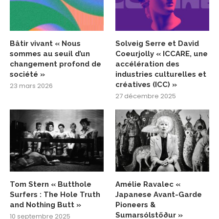
Bâtir vivant « Nous
Solveig Serre et David
sommes au seuil d’un
Coeurjolly « ICCARE, une
changement profond de
accélération des
société »
industries culturelles et
créatives (ICC) »
23 mars 2026
27 décembre 2025
Tom Stern « Butthole
Amélie Ravalec «
Surfers : The Hole Truth
Japanese Avant-Garde
and Nothing Butt »
Pioneers &
Sumarsólstöður »
10 septembre 2025