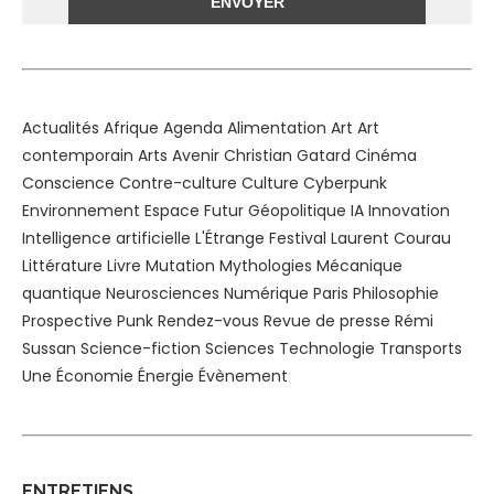
Alternative:
Actualités
Afrique
Agenda
Alimentation
Art
Art
contemporain
Arts
Avenir
Christian Gatard
Cinéma
Conscience
Contre-culture
Culture
Cyberpunk
Environnement
Espace
Futur
Géopolitique
IA
Innovation
Intelligence artificielle
L'Étrange Festival
Laurent Courau
Littérature
Livre
Mutation
Mythologies
Mécanique
quantique
Neurosciences
Numérique
Paris
Philosophie
Prospective
Punk
Rendez-vous
Revue de presse
Rémi
Sussan
Science-fiction
Sciences
Technologie
Transports
Une
Économie
Énergie
Évènement
ENTRETIENS