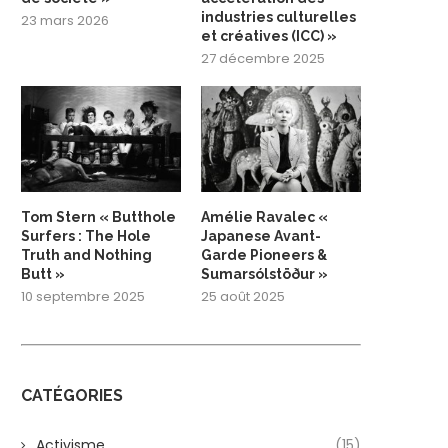
industries culturelles
23 mars 2026
et créatives (ICC) »
27 décembre 2025
Tom Stern « Butthole
Amélie Ravalec «
Surfers : The Hole
Japanese Avant-
Truth and Nothing
Garde Pioneers &
Butt »
Sumarsólstöður »
10 septembre 2025
25 août 2025
CATÉGORIES
Activisme
(15)