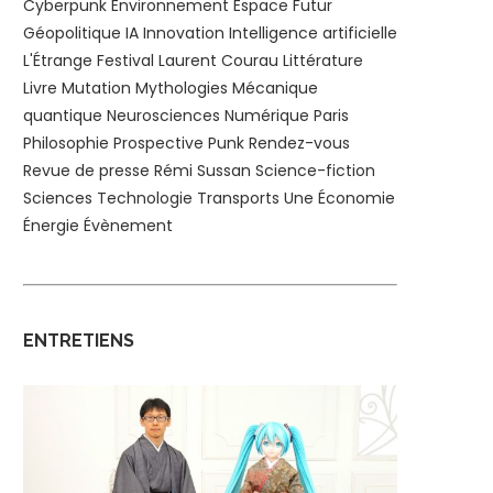
Cyberpunk
Environnement
Espace
Futur
Géopolitique
IA
Innovation
Intelligence artificielle
L'Étrange Festival
Laurent Courau
Littérature
Livre
Mutation
Mythologies
Mécanique
quantique
Neurosciences
Numérique
Paris
Philosophie
Prospective
Punk
Rendez-vous
Revue de presse
Rémi Sussan
Science-fiction
Sciences
Technologie
Transports
Une
Économie
Énergie
Évènement
ENTRETIENS