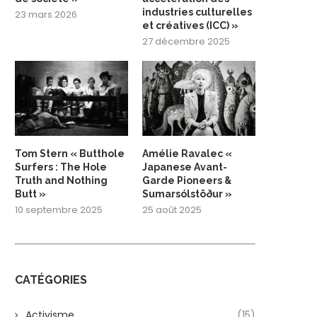
industries culturelles
23 mars 2026
et créatives (ICC) »
27 décembre 2025
Tom Stern « Butthole
Amélie Ravalec «
Surfers : The Hole
Japanese Avant-
Truth and Nothing
Garde Pioneers &
Butt »
Sumarsólstöður »
10 septembre 2025
25 août 2025
CATÉGORIES
Activisme
(15)