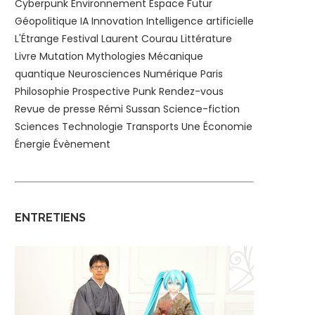
Cyberpunk
Environnement
Espace
Futur
Géopolitique
IA
Innovation
Intelligence artificielle
L'Étrange Festival
Laurent Courau
Littérature
Livre
Mutation
Mythologies
Mécanique
quantique
Neurosciences
Numérique
Paris
Philosophie
Prospective
Punk
Rendez-vous
Revue de presse
Rémi Sussan
Science-fiction
Sciences
Technologie
Transports
Une
Économie
Énergie
Évènement
ENTRETIENS