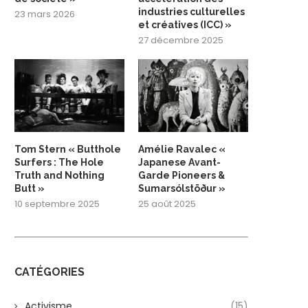
industries culturelles
23 mars 2026
et créatives (ICC) »
27 décembre 2025
Tom Stern « Butthole
Amélie Ravalec «
Surfers : The Hole
Japanese Avant-
Truth and Nothing
Garde Pioneers &
Butt »
Sumarsólstöður »
10 septembre 2025
25 août 2025
CATÉGORIES
Activisme
(15)