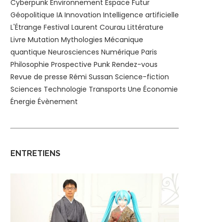
Cyberpunk
Environnement
Espace
Futur
Géopolitique
IA
Innovation
Intelligence artificielle
L'Étrange Festival
Laurent Courau
Littérature
Livre
Mutation
Mythologies
Mécanique
quantique
Neurosciences
Numérique
Paris
Philosophie
Prospective
Punk
Rendez-vous
Revue de presse
Rémi Sussan
Science-fiction
Sciences
Technologie
Transports
Une
Économie
Énergie
Évènement
ENTRETIENS