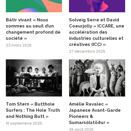
Bâtir vivant « Nous
Solveig Serre et David
sommes au seuil d’un
Coeurjolly « ICCARE, une
changement profond de
accélération des
société »
industries culturelles et
créatives (ICC) »
23 mars 2026
27 décembre 2025
Tom Stern « Butthole
Amélie Ravalec «
Surfers : The Hole Truth
Japanese Avant-Garde
and Nothing Butt »
Pioneers &
Sumarsólstöður »
10 septembre 2025
25 août 2025