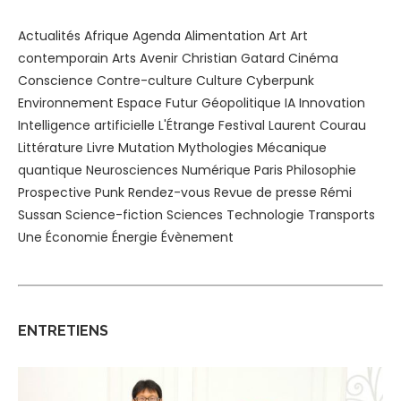
Actualités
Afrique
Agenda
Alimentation
Art
Art
contemporain
Arts
Avenir
Christian Gatard
Cinéma
Conscience
Contre-culture
Culture
Cyberpunk
Environnement
Espace
Futur
Géopolitique
IA
Innovation
Intelligence artificielle
L'Étrange Festival
Laurent Courau
Littérature
Livre
Mutation
Mythologies
Mécanique
quantique
Neurosciences
Numérique
Paris
Philosophie
Prospective
Punk
Rendez-vous
Revue de presse
Rémi
Sussan
Science-fiction
Sciences
Technologie
Transports
Une
Économie
Énergie
Évènement
ENTRETIENS