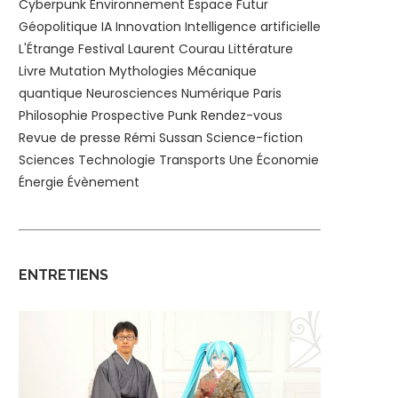
Cyberpunk
Environnement
Espace
Futur
Géopolitique
IA
Innovation
Intelligence artificielle
L'Étrange Festival
Laurent Courau
Littérature
Livre
Mutation
Mythologies
Mécanique
quantique
Neurosciences
Numérique
Paris
Philosophie
Prospective
Punk
Rendez-vous
Revue de presse
Rémi Sussan
Science-fiction
Sciences
Technologie
Transports
Une
Économie
Énergie
Évènement
ENTRETIENS