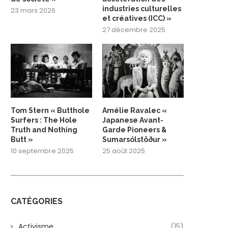
industries culturelles
23 mars 2026
et créatives (ICC) »
27 décembre 2025
Tom Stern « Butthole
Amélie Ravalec «
Surfers : The Hole
Japanese Avant-
Truth and Nothing
Garde Pioneers &
Butt »
Sumarsólstöður »
10 septembre 2025
25 août 2025
CATÉGORIES
Activisme
(15)