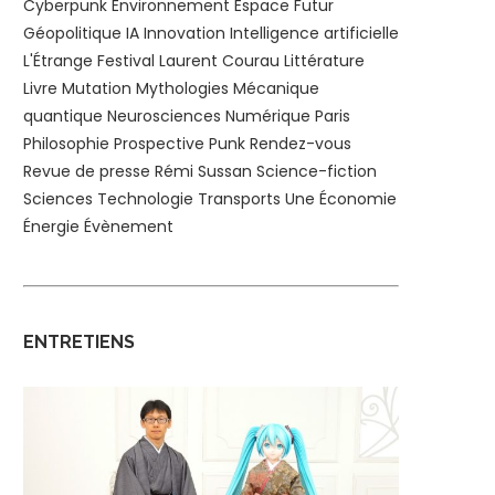
Cyberpunk
Environnement
Espace
Futur
Géopolitique
IA
Innovation
Intelligence artificielle
L'Étrange Festival
Laurent Courau
Littérature
Livre
Mutation
Mythologies
Mécanique
quantique
Neurosciences
Numérique
Paris
Philosophie
Prospective
Punk
Rendez-vous
Revue de presse
Rémi Sussan
Science-fiction
Sciences
Technologie
Transports
Une
Économie
Énergie
Évènement
ENTRETIENS