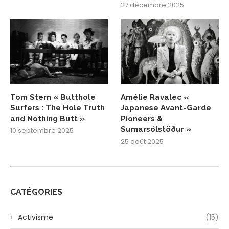
27 décembre 2025
Tom Stern « Butthole
Amélie Ravalec «
Surfers : The Hole Truth
Japanese Avant-Garde
and Nothing Butt »
Pioneers &
Sumarsólstöður »
10 septembre 2025
25 août 2025
CATÉGORIES
Activisme
(15)