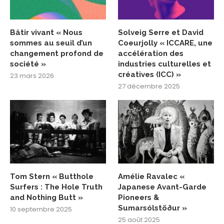
Bâtir vivant « Nous
Solveig Serre et David
sommes au seuil d’un
Coeurjolly « ICCARE, une
changement profond de
accélération des
société »
industries culturelles et
créatives (ICC) »
23 mars 2026
27 décembre 2025
Tom Stern « Butthole
Amélie Ravalec «
Surfers : The Hole Truth
Japanese Avant-Garde
and Nothing Butt »
Pioneers &
Sumarsólstöður »
10 septembre 2025
25 août 2025