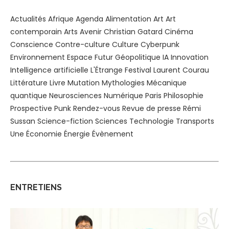
Actualités
Afrique
Agenda
Alimentation
Art
Art
contemporain
Arts
Avenir
Christian Gatard
Cinéma
Conscience
Contre-culture
Culture
Cyberpunk
Environnement
Espace
Futur
Géopolitique
IA
Innovation
Intelligence artificielle
L'Étrange Festival
Laurent Courau
Littérature
Livre
Mutation
Mythologies
Mécanique
quantique
Neurosciences
Numérique
Paris
Philosophie
Prospective
Punk
Rendez-vous
Revue de presse
Rémi
Sussan
Science-fiction
Sciences
Technologie
Transports
Une
Économie
Énergie
Évènement
ENTRETIENS