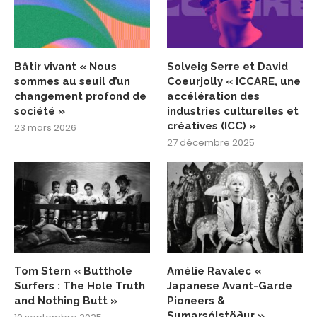
Bâtir vivant « Nous
Solveig Serre et David
sommes au seuil d’un
Coeurjolly « ICCARE, une
changement profond de
accélération des
société »
industries culturelles et
créatives (ICC) »
23 mars 2026
27 décembre 2025
Tom Stern « Butthole
Amélie Ravalec «
Surfers : The Hole Truth
Japanese Avant-Garde
and Nothing Butt »
Pioneers &
Sumarsólstöður »