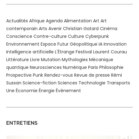
Actualités
Afrique
Agenda
Alimentation
Art
Art
contemporain
Arts
Avenir
Christian Gatard
Cinéma
Conscience
Contre-culture
Culture
Cyberpunk
Environnement
Espace
Futur
Géopolitique
IA
Innovation
Intelligence artificielle
L'Étrange Festival
Laurent Courau
Littérature
Livre
Mutation
Mythologies
Mécanique
quantique
Neurosciences
Numérique
Paris
Philosophie
Prospective
Punk
Rendez-vous
Revue de presse
Rémi
Sussan
Science-fiction
Sciences
Technologie
Transports
Une
Économie
Énergie
Évènement
ENTRETIENS