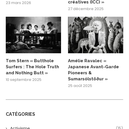
créatives (ICC) »
23 mars 2026
27 décembre 2025
Tom Stern « Butthole
Amélie Ravalec «
Surfers : The Hole Truth
Japanese Avant-Garde
and Nothing Butt »
Pioneers &
Sumarsólstöður »
10 septembre 2025
25 août 2025
CATÉGORIES
Activisme
(15)