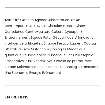
Actualités
Afrique
Agenda
Alimentation
Art
Art
contemporain
Arts
Avenir
Christian Gatard
Cinéma
Conscience
Contre-culture
Culture
Cyberpunk
Environnement
Espace
Futur
Géopolitique
IA
Innovation
Intelligence artificielle
L'Étrange Festival
Laurent Courau
Littérature
Livre
Mutation
Mythologies
Mécanique
quantique
Neurosciences
Numérique
Paris
Philosophie
Prospective
Punk
Rendez-vous
Revue de presse
Rémi
Sussan
Science-fiction
Sciences
Technologie
Transports
Une
Économie
Énergie
Évènement
ENTRETIENS