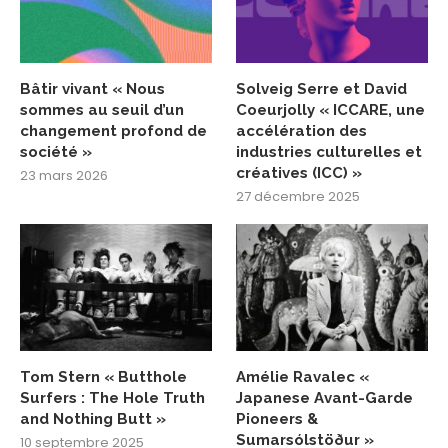
Bâtir vivant « Nous
Solveig Serre et David
sommes au seuil d’un
Coeurjolly « ICCARE, une
changement profond de
accélération des
société »
industries culturelles et
créatives (ICC) »
23 mars 2026
27 décembre 2025
Tom Stern « Butthole
Amélie Ravalec «
Surfers : The Hole Truth
Japanese Avant-Garde
and Nothing Butt »
Pioneers &
Sumarsólstöður »
10 septembre 2025