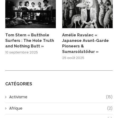
Tom Stern « Butthole
Amélie Ravalec «
Surfers : The Hole Truth
Japanese Avant-Garde
and Nothing Butt »
Pioneers &
Sumarsólstöður »
10 septembre 2025
25 août 2025
CATÉGORIES
Activisme
(15)
Afrique
(2)