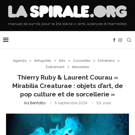
Agenda
Antiquités
Arts
Curiosités
Entretiens
Évènement
Merveilles
Thierry Ruby & Laurent Courau «
Mirabilia Creaturae : objets d’art, de
pop culture et de sorcellerie »
Ira Benfatto
6 septembre 2024
5,K
vues