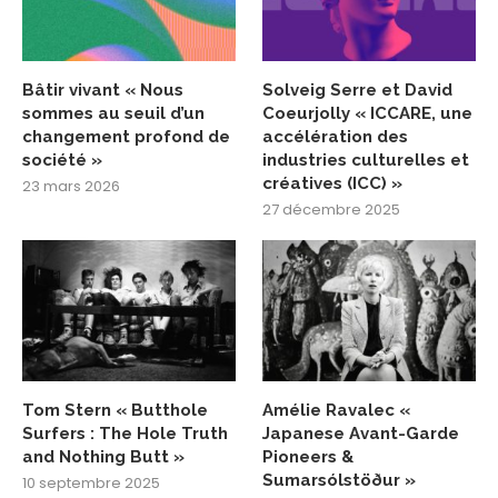
Bâtir vivant « Nous
Solveig Serre et David
sommes au seuil d’un
Coeurjolly « ICCARE, une
changement profond de
accélération des
société »
industries culturelles et
créatives (ICC) »
23 mars 2026
27 décembre 2025
Tom Stern « Butthole
Amélie Ravalec «
Surfers : The Hole Truth
Japanese Avant-Garde
and Nothing Butt »
Pioneers &
Sumarsólstöður »
10 septembre 2025