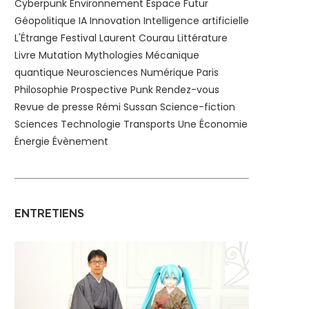
Cyberpunk
Environnement
Espace
Futur
Géopolitique
IA
Innovation
Intelligence artificielle
L'Étrange Festival
Laurent Courau
Littérature
Livre
Mutation
Mythologies
Mécanique
quantique
Neurosciences
Numérique
Paris
Philosophie
Prospective
Punk
Rendez-vous
Revue de presse
Rémi Sussan
Science-fiction
Sciences
Technologie
Transports
Une
Économie
Énergie
Évènement
ENTRETIENS