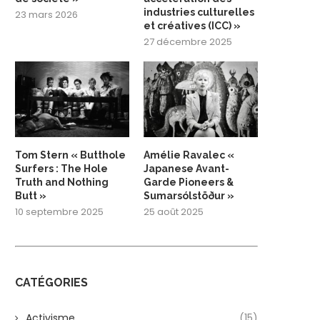
industries culturelles
23 mars 2026
et créatives (ICC) »
27 décembre 2025
Tom Stern « Butthole
Amélie Ravalec «
Surfers : The Hole
Japanese Avant-
Truth and Nothing
Garde Pioneers &
Butt »
Sumarsólstöður »
10 septembre 2025
25 août 2025
CATÉGORIES
Activisme
(15)