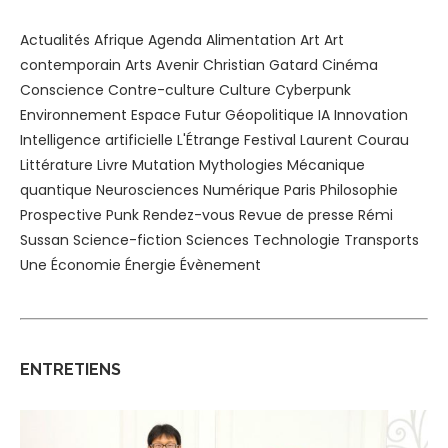
Actualités
Afrique
Agenda
Alimentation
Art
Art
contemporain
Arts
Avenir
Christian Gatard
Cinéma
Conscience
Contre-culture
Culture
Cyberpunk
Environnement
Espace
Futur
Géopolitique
IA
Innovation
Intelligence artificielle
L'Étrange Festival
Laurent Courau
Littérature
Livre
Mutation
Mythologies
Mécanique
quantique
Neurosciences
Numérique
Paris
Philosophie
Prospective
Punk
Rendez-vous
Revue de presse
Rémi
Sussan
Science-fiction
Sciences
Technologie
Transports
Une
Économie
Énergie
Évènement
ENTRETIENS