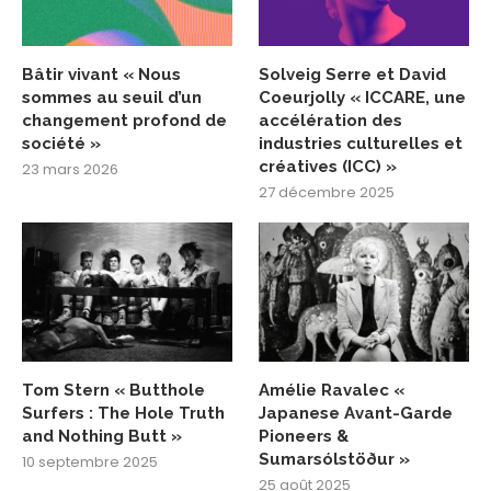
Bâtir vivant « Nous
Solveig Serre et David
sommes au seuil d’un
Coeurjolly « ICCARE, une
changement profond de
accélération des
société »
industries culturelles et
créatives (ICC) »
23 mars 2026
27 décembre 2025
Tom Stern « Butthole
Amélie Ravalec «
Surfers : The Hole Truth
Japanese Avant-Garde
and Nothing Butt »
Pioneers &
Sumarsólstöður »
10 septembre 2025
25 août 2025