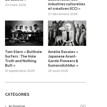
industries culturelles
23 mars 2026
et créatives (ICC) »
27 décembre 2025
Tom Stern « Butthole
Amélie Ravalec «
Surfers : The Hole
Japanese Avant-
Truth and Nothing
Garde Pioneers &
Butt »
Sumarsólstöður »
10 septembre 2025
25 août 2025
CATÉGORIES
Activisme
(15)