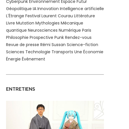
Cyberpunk
Environnement
Espace
Futur
Géopolitique
IA
Innovation
Intelligence artificielle
L'Étrange Festival
Laurent Courau
Littérature
Livre
Mutation
Mythologies
Mécanique
quantique
Neurosciences
Numérique
Paris
Philosophie
Prospective
Punk
Rendez-vous
Revue de presse
Rémi Sussan
Science-fiction
Sciences
Technologie
Transports
Une
Économie
Énergie
Évènement
ENTRETIENS