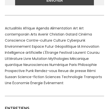
Alternative:
Actualités
Afrique
Agenda
Alimentation
Art
Art
contemporain
Arts
Avenir
Christian Gatard
Cinéma
Conscience
Contre-culture
Culture
Cyberpunk
Environnement
Espace
Futur
Géopolitique
IA
Innovation
Intelligence artificielle
L'Étrange Festival
Laurent Courau
Littérature
Livre
Mutation
Mythologies
Mécanique
quantique
Neurosciences
Numérique
Paris
Philosophie
Prospective
Punk
Rendez-vous
Revue de presse
Rémi
Sussan
Science-fiction
Sciences
Technologie
Transports
Une
Économie
Énergie
Évènement
ENTRETIENS