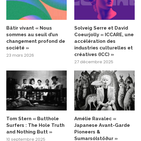
Bâtir vivant « Nous
Solveig Serre et David
sommes au seuil d’un
Coeurjolly « ICCARE, une
changement profond de
accélération des
société »
industries culturelles et
créatives (ICC) »
23 mars 2026
27 décembre 2025
Tom Stern « Butthole
Amélie Ravalec «
Surfers : The Hole Truth
Japanese Avant-Garde
and Nothing Butt »
Pioneers &
Sumarsólstöður »
10 septembre 2025