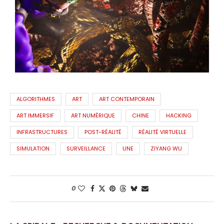
ALGORITHMES
ART
ART CONTEMPORAIN
ART IMMERSIF
ART NUMÉRIQUE
CHINE
HACKING
INFRASTRUCTURES
POST-RÉALITÉ
RÉALITÉ VIRTUELLE
SIMULATION
SURVEILLANCE
UNE
ZIYANG WU
0