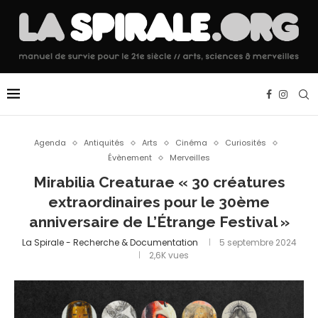
Agenda
Antiquités
Arts
Cinéma
Curiosités
Évènement
Merveilles
Mirabilia Creaturae « 30 créatures
extraordinaires pour le 30ème
anniversaire de L’Étrange Festival »
La Spirale - Recherche & Documentation
5 septembre 2024
2,6K
vues