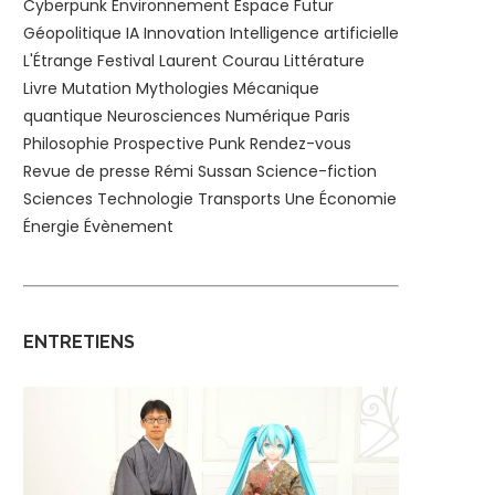
Cyberpunk
Environnement
Espace
Futur
Géopolitique
IA
Innovation
Intelligence artificielle
L'Étrange Festival
Laurent Courau
Littérature
Livre
Mutation
Mythologies
Mécanique
quantique
Neurosciences
Numérique
Paris
Philosophie
Prospective
Punk
Rendez-vous
Revue de presse
Rémi Sussan
Science-fiction
Sciences
Technologie
Transports
Une
Économie
Énergie
Évènement
ENTRETIENS