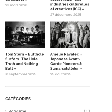
industries culturelles
23 mars 2026
et créatives (ICC) »
27 décembre 2025
Tom Stern « Butthole
Amélie Ravalec «
Surfers : The Hole
Japanese Avant-
Truth and Nothing
Garde Pioneers &
Butt »
Sumarsólstöður »
10 septembre 2025
25 août 2025
CATÉGORIES
Activisme
(15)