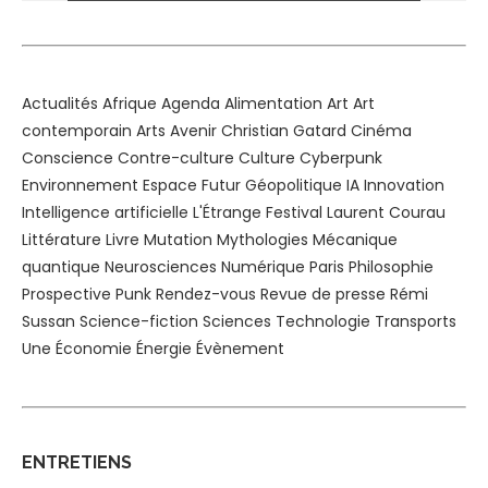
Alternative:
Actualités
Afrique
Agenda
Alimentation
Art
Art
contemporain
Arts
Avenir
Christian Gatard
Cinéma
Conscience
Contre-culture
Culture
Cyberpunk
Environnement
Espace
Futur
Géopolitique
IA
Innovation
Intelligence artificielle
L'Étrange Festival
Laurent Courau
Littérature
Livre
Mutation
Mythologies
Mécanique
quantique
Neurosciences
Numérique
Paris
Philosophie
Prospective
Punk
Rendez-vous
Revue de presse
Rémi
Sussan
Science-fiction
Sciences
Technologie
Transports
Une
Économie
Énergie
Évènement
ENTRETIENS