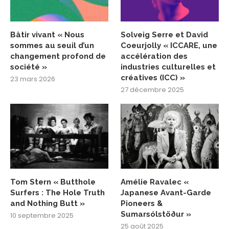
Bâtir vivant « Nous
Solveig Serre et David
sommes au seuil d’un
Coeurjolly « ICCARE, une
changement profond de
accélération des
société »
industries culturelles et
créatives (ICC) »
23 mars 2026
27 décembre 2025
Tom Stern « Butthole
Amélie Ravalec «
Surfers : The Hole Truth
Japanese Avant-Garde
and Nothing Butt »
Pioneers &
Sumarsólstöður »
10 septembre 2025
25 août 2025