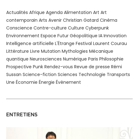
Actualités
Afrique
Agenda
Alimentation
Art
Art
contemporain
Arts
Avenir
Christian Gatard
Cinéma
Conscience
Contre-culture
Culture
Cyberpunk
Environnement
Espace
Futur
Géopolitique
IA
Innovation
Intelligence artificielle
L'Étrange Festival
Laurent Courau
Littérature
Livre
Mutation
Mythologies
Mécanique
quantique
Neurosciences
Numérique
Paris
Philosophie
Prospective
Punk
Rendez-vous
Revue de presse
Rémi
Sussan
Science-fiction
Sciences
Technologie
Transports
Une
Économie
Énergie
Évènement
ENTRETIENS